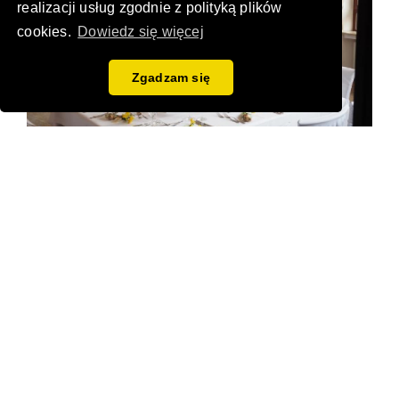
realizacji usług zgodnie z polityką plików
cookies.
Dowiedz się więcej
Zgadzam się
Dlatego drugi układ może być taki, że młodych sadza się z
młodymi a starszych ze starszymi. Tutaj najczęściej młodzi
bardzo szybko się dogadują i rozpoczynają wspólną zabawę.
Ten problem integracji przebiega wolniej w grupie starszych
gości.
Jeśli nie chcemy, by doszło na weselu do kłótni czy sprzeczek
to powinniśmy się starać o to, by wrogowie nie siedzieli obok
siebie. Poza tym lepiej nie sadzać obok siebie również takich
osób, które mają zróżnicowane poglądy polityczne czy